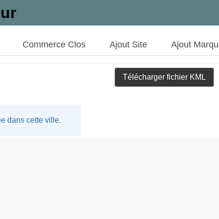
ur
Commerce Clos
Ajout Site
Ajout Marq
Télécharger fichier KML
 dans cette ville.