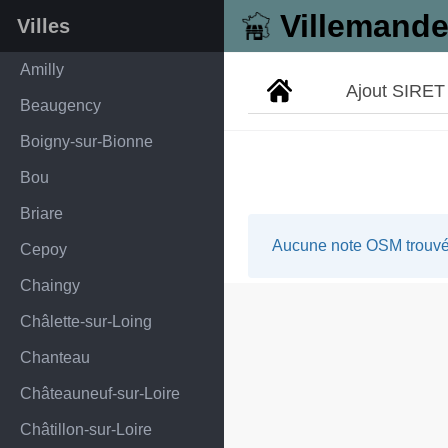
Villemande
Villes
Amilly
Ajout SIRET
Beaugency
Boigny-sur-Bionne
Bou
Briare
Aucune note OSM trouvée
Cepoy
Chaingy
Châlette-sur-Loing
Chanteau
Châteauneuf-sur-Loire
Châtillon-sur-Loire