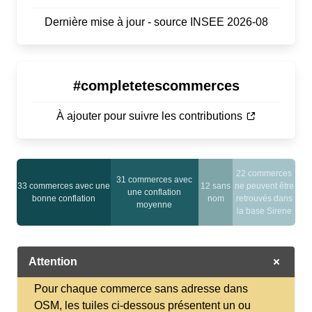
Dernière mise à jour - source INSEE 2026-08
#completetescommerces
À ajouter pour suivre les contributions
22 commerces
31 commerces avec
33 commerces avec une
12 sans
ne peuvent être
une conflation
bonne conflation
nom
retrouvés dans
moyenne
la base Sirene
Attention
Pour chaque commerce sans adresse dans
OSM, les tuiles ci-dessous présentent un ou