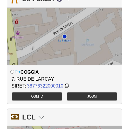
COGGIA
7, RUE DE LARCAY
SIRET:
38776322000010
OSM iD
JOSM
LCL