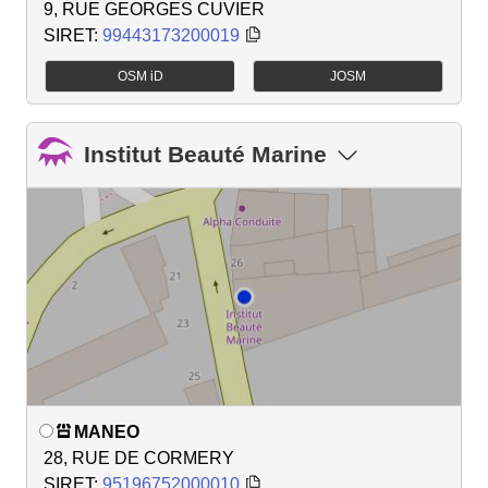
9, RUE GEORGES CUVIER
SIRET:
99443173200019
OSM iD
JOSM
Institut Beauté Marine
MANEO
28, RUE DE CORMERY
SIRET:
95196752000010