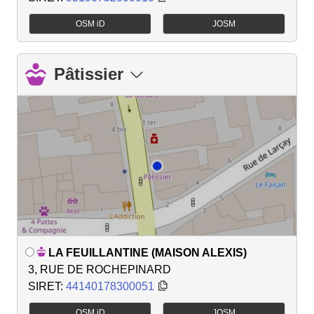
OSM iD
JOSM
Pâtissier
LA FEUILLANTINE (MAISON ALEXIS)
3, RUE DE ROCHEPINARD
SIRET:
44140178300051
OSM iD
JOSM