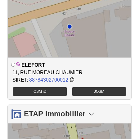
ELEFORT
11, RUE MOREAU CHAUMIER
SIRET:
88784302700012
OSM iD
JOSM
ETAP Immobiliier