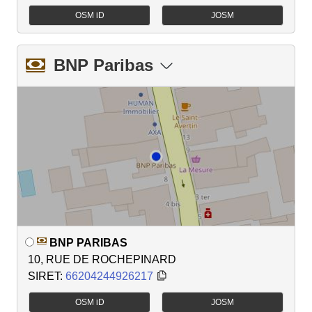
OSM iD
JOSM
BNP Paribas
BNP PARIBAS
10, RUE DE ROCHEPINARD
SIRET:
66204244926217
OSM iD
JOSM