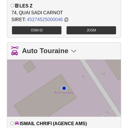
LES Z
74, QUAI SADI CARNOT
SIRET:
45274525000046
OSM iD
JOSM
Auto Touraine
ISMAIL CHRIFI (AGENCE AMS)