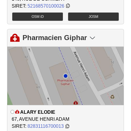
SIRET:
52168570100026
OSM iD
JOSM
Pharmacien Giphar
ALARY ELODIE
67, AVENUE HENRI ADAM
SIRET:
82831116700013