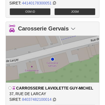
SIRET:
44140178300051
OSM iD
JOSM
Carosserie Gervais
CARROSSERIE LAVIOLETTE GUY-MICHEL
37, RUE DE LARCAY
SIRET:
84037482100014