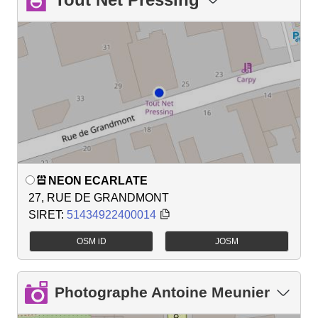
NEON ECARLATE
27, RUE DE GRANDMONT
SIRET:
51434922400014
OSM iD
JOSM
Photographe Antoine Meunier