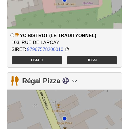
YC BISTROT (LE TRADITYONNEL)
103, RUE DE LARCAY
SIRET:
97967578200010
OSM iD
JOSM
Régal Pizza