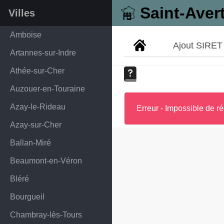
Saint-Aver
Villes
Amboise
Ajout SIRET
Artannes-sur-Indre
Athée-sur-Cher
Auzouer-en-Touraine
Azay-le-Rideau
Erreur - Impossible de ré
Azay-sur-Cher
Ballan-Miré
Beaumont-en-Véron
Bléré
Bourgueil
Chambray-lès-Tours