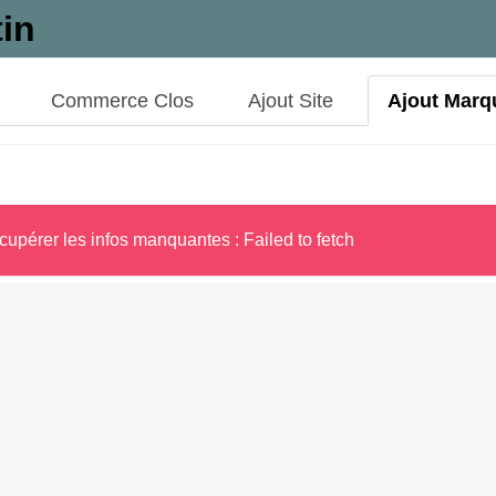
tin
Commerce Clos
Ajout Site
Ajout Marq
cupérer les infos manquantes : Failed to fetch