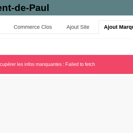
ent-de-Paul
Commerce Clos
Ajout Site
Ajout Marq
cupérer les infos manquantes : Failed to fetch