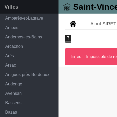
Saint-Vinc
Villes
Ambarès-et-Lagrave
Ajout SIRET
Ambès
Andernos-les-Bains
Arcachon
Arès
Erreur - Impossible de ré
Arsac
Artigues-près-Bordeaux
Audenge
Avensan
Bassens
Bazas