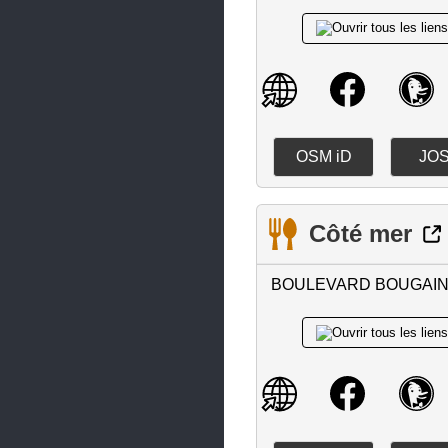
Plouguerneau
Plouguin
Plouhinec
Plouigneau
Plounéventer
OSM iD
JO
Plounévez-Lochrist
Plourin-lès-Morlaix
Côté mer
Plouvien
BOULEVARD BOUGAIN
Plouvorn
Plouzané
Plozévet
Pluguffan
Pont-Aven