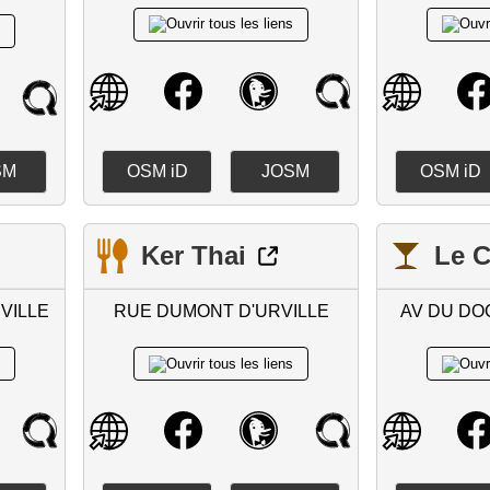
SM
OSM iD
JOSM
OSM iD
Ker Thai
Le 
VILLE
RUE DUMONT D'URVILLE
AV DU DO