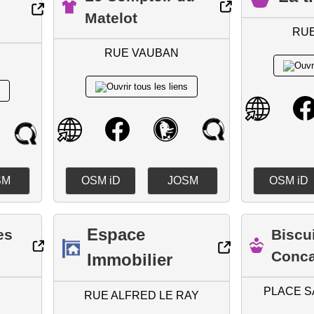
Matelot
RU
RUE VAUBAN
SM
OSM iD
JOSM
OSM iD
Espace
es
Biscui
Conc
Immobilier
PLACE S
RUE ALFRED LE RAY