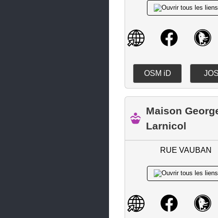
Lannilis
Le Conquet
Le Folgoët
Le Relecq-Kerhuon
OSM iD
JO
Lesneven
Locmaria-Plouzané
Maison Georg
Loctudy
Larnicol
Loperhet
RUE VAUBAN
Melgven
Mellac
Milizac-Guipronvel
Moëlan-sur-Mer