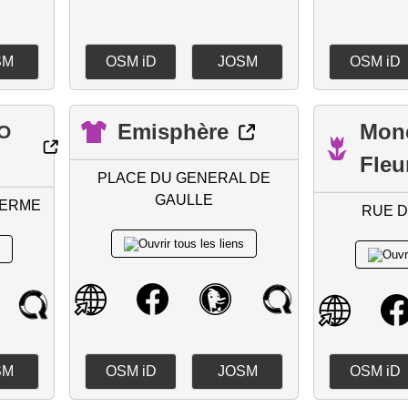
SM
OSM iD
JOSM
OSM iD
Emisphère
Mon
IO
Fleu
PLACE DU GENERAL DE
GAULLE
LERME
RUE 
SM
OSM iD
JOSM
OSM iD