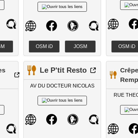
SM
OSM iD
JOSM
OSM iD
Le P'tit Resto
es
Crêpe
Remp
AV DU DOCTEUR NICOLAS
RUE THE