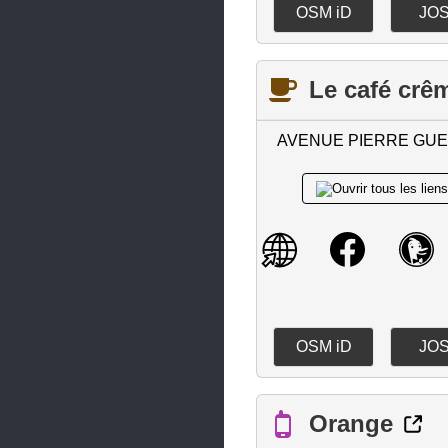
OSM iD
JO
Pont-de-Buis-lès-Quimerch
Pont-l'Abbé
Le café crê
Quimper
Quimperlé
AVENUE PIERRE GUE
Rédené
Riec-sur-Bélon
Roscoff
Rosporden
Saint-Évarzec
OSM iD
JO
Saint-Martin-des-Champs
Saint-Pol-de-Léon
Orange
Saint-Renan