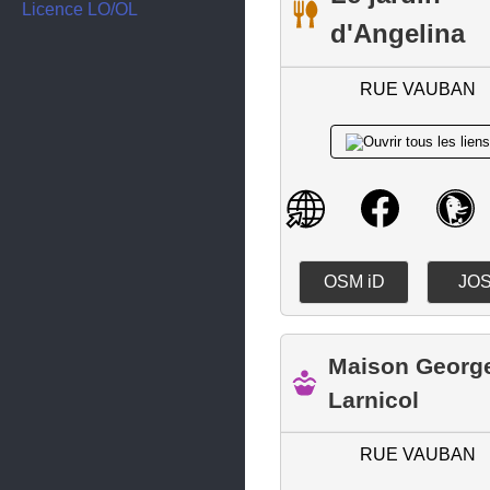
Gouesnach
Licence LO/OL
d'Angelina
Gouesnou
Guiclan
RUE VAUBAN
Guilers
Guilvinec
Guipavas
Hôpital-Camfrout
La Forêt-Fouesnant
OSM iD
JO
Lampaul-Plouarzel
Landéda
Maison Georg
Landerneau
Larnicol
Landivisiau
RUE VAUBAN
Lanmeur