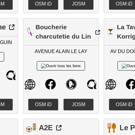
SM
OSM iD
JOSM
OSM iD
me
Boucherie
La Ta
charcutetie du Lin
Korri
GUIN
AVENUE ALAIN LE LAY
AV DU DO
SM
OSM iD
JOSM
OSM iD
A2E
Le P