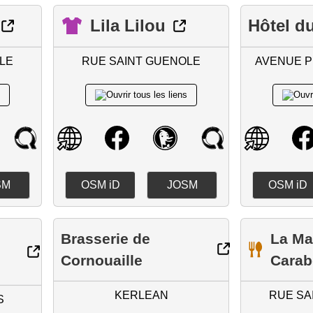
Lila Lilou
Hôtel d
LE
RUE SAINT GUENOLE
AVENUE P
SM
OSM iD
JOSM
OSM iD
Brasserie de
La Ma
Cornouaille
Cara
KERLEAN
RUE SA
S