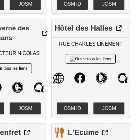
JOSM
OSM iD
JOSM
Hôtel des Halles
verne des
gans
RUE CHARLES LINEMENT
CTEUR NICOLAS
JOSM
OSM iD
JOSM
enfret
L'Ecume