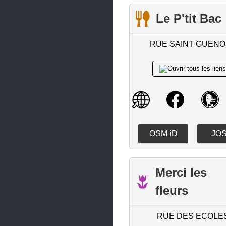
Plonéour-Lanvern
Le P'tit Bac
Plonévez-du-Faou
RUE SAINT GUENO
Plouarzel
Ploudalmézeau
Ploudaniel
Plouédern
Plouénan
OSM iD
JO
Plouescat
Plougasnou
Merci les
Plougastel-Daoulas
fleurs
Plougonvelin
Plougonven
RUE DES ECOLE