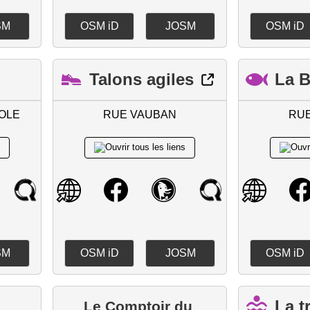
SM
OSM iD
JOSM
OSM iD
Talons agiles
La B
OLE
RUE VAUBAN
RU
SM
OSM iD
JOSM
OSM iD
La t
Le Comptoir du