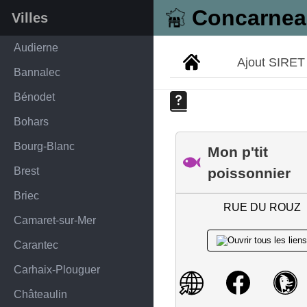
Concarne
Villes
Audierne
Ajout SIRET
Bannalec
Bénodet
Bohars
Bourg-Blanc
Mon p'tit
Brest
poissonnier
Briec
RUE DU ROUZ
Camaret-sur-Mer
Carantec
Carhaix-Plouguer
Châteaulin