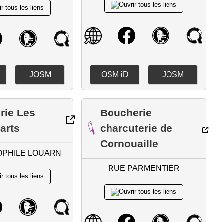
JOSM
OSM iD
JOSM
rie Les
Boucherie
arts
charcuterie de
Cornouaille
OPHILE LOUARN
RUE PARMENTIER