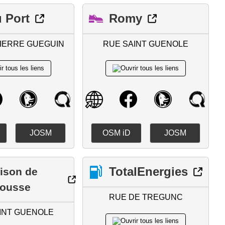
u Port
Romy
IERRE GUEGUIN
RUE SAINT GUENOLE
JOSM
OSM iD
JOSM
TotalEnergies
ison de
bousse
RUE DE TREGUNC
INT GUENOLE