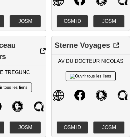
JOSM
OSM iD
JOSM
ceau
Sterne Voyages
rs
AV DU DOCTEUR NICOLAS
DE TREGUNC
JOSM
OSM iD
JOSM