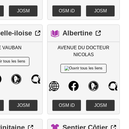
JOSM
OSM iD
JOSM
elle-iloise
Albertine
E VAUBAN
AVENUE DU DOCTEUR
NICOLAS
JOSM
OSM iD
JOSM
rinitaine
Sentier Côtier