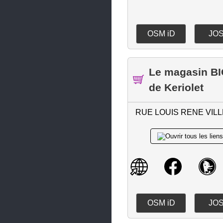
Morlaix
Névez
OSM iD
JO
Penmarc'h
Plabennec
Le magasin B
Pleuven
de Keriolet
Pleyben
Pleyber-Christ
RUE LOUIS RENE VIL
Plobannalec-Lesconil
Plogonnec
Plomelin
Plomeur
Plomodiern
OSM iD
JO
Plonéis