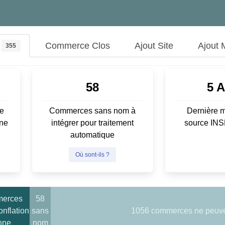
Commerce Clos
Ajout Site
Ajout 
355
58
5 
e
Commerces sans nom à
Dernière m
ene
intégrer pour traitement
source IN
automatique
Où sont-ils ?
merces
58
nflation
sans
1056 commerces ne peuven
nne
nom