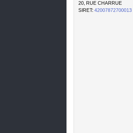
20, RUE CHARRUE
SIRET:
42007872700013