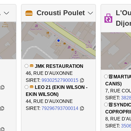
.
Crousti Poulet
L'Ou
Dijo
JMK RESTAURATION
46, RUE D'AUXONNE
MARTIA
SIRET:
99302527900015
CANIS)
LEO 21 (EKIN WILSON -
7, RUE CO
EKIN WILSON)
SIRET:
382
44, RUE D'AUXONNE
SYNDI
SIRET:
79296793700014
COPROPRI
8, RUE D'
SIRET:
350