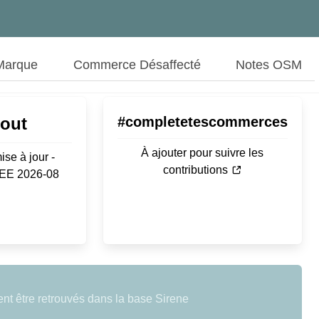
Marque
Commerce Désaffecté
Notes OSM
Aout
#completetescommerces
À ajouter pour suivre les
ise à jour -
contributions
SEE 2026-08
t être retrouvés dans la base Sirene