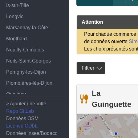
Is-sur-Tille
Longvic
Attention
Marsannay-la-Côte
Pour chaque commerce sa
Montbard
de données ouverte
Sir
Les choix présentés son
Neuilly-Crimolois
Nuits-Saint-Georges
Filtrer
Perrigny-lès-Dijon
Plombières-lès-Dijon
La
Quetigny
Guinguette
> Ajouter une Ville
Saint-Apollinaire
Repo GitLab
Saulieu
Données OSM
Licence ODbL
Selongey
Données Insee/Bodacc