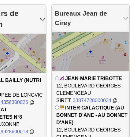
rs de
Bureaux Jean de
Cirey
n
JEAN-MARIE TRIBOTTE
L BAILLY (NUTRI
12, BOULEVARD GEORGES
CLEMENCEAU
UPEE DE LONGVIC
SIRET:
33874728000034
84356300026
INTER GALACTIQUE (AU
CAT
BONNET D'ANE - AU BONNET
ETES N°8
D'ANE)
AUXONNE
12, BOULEVARD GEORGES
69928600018