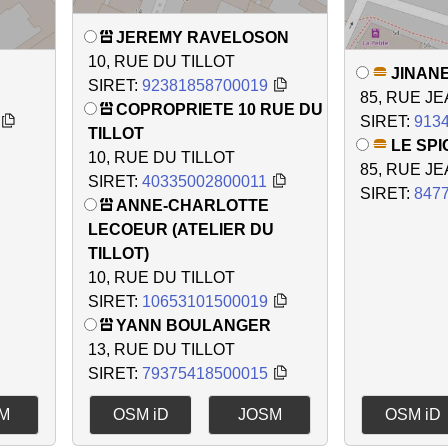
JEREMY RAVELOSON
10, RUE DU TILLOT
JINAN
SIRET:
92381858700019
85, RUE J
COPROPRIETE 10 RUE DU
SIRET:
913
TILLOT
LE SPI
10, RUE DU TILLOT
85, RUE J
SIRET:
40335002800011
SIRET:
847
ANNE-CHARLOTTE
LECOEUR (ATELIER DU
TILLOT)
10, RUE DU TILLOT
SIRET:
10653101500019
YANN BOULANGER
13, RUE DU TILLOT
SIRET:
79375418500015
M
OSM iD
JOSM
OSM iD