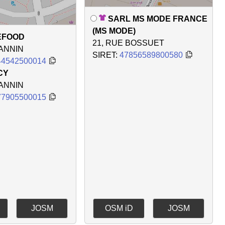
SARL MS MODE FRANCE
(MS MODE)
EFOOD
21, RUE BOSSUET
EANNIN
SIRET:
47856589800580
44542500014
CY
EANNIN
77905500015
JOSM
OSM iD
JOSM