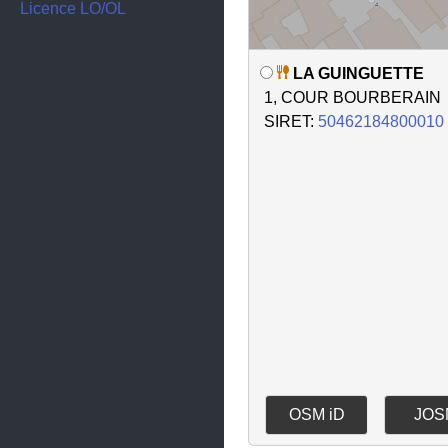
Semur-en-Auxois
Licence LO/OL
Seurre
LA GUINGUETTE
Talant
1, COUR BOURBERAIN
Venarey-les-Laumes
SIRET:
50462184800010
OSM iD
JOS