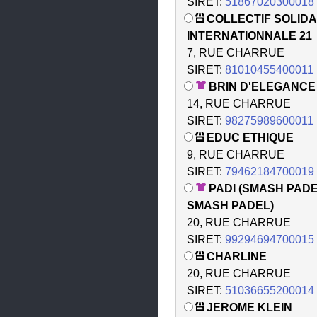
SIRET:
51867020300018
COLLECTIF SOLIDA
INTERNATIONNALE 21
7, RUE CHARRUE
SIRET:
81010455400011
BRIN D'ELEGANCE
14, RUE CHARRUE
SIRET:
98275989600011
EDUC ETHIQUE
9, RUE CHARRUE
SIRET:
79462184700019
PADI (SMASH PADE
SMASH PADEL)
20, RUE CHARRUE
SIRET:
99294694700015
CHARLINE
20, RUE CHARRUE
SIRET:
51036655200014
JEROME KLEIN