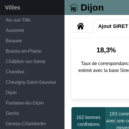
Dijon
Villes
Arc-sur-Tille
Ajout SIRET
Auxonne
Beaune
18,3%
Brazey-en-Plaine
Châtillon-sur-Seine
Taux de correspondanc
estimé avec la base Sir
Chenôve
Chevigny-Saint-Sauveur
Dijon
Fontaine-lès-Dijon
Genlis
193 com
162 bonnes
avec une co
Gevrey-Chambertin
conflations
moye