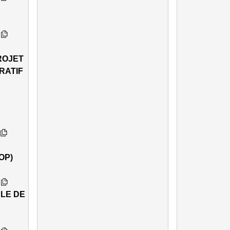
ROJET
RATIF
S
OP)
LE DE