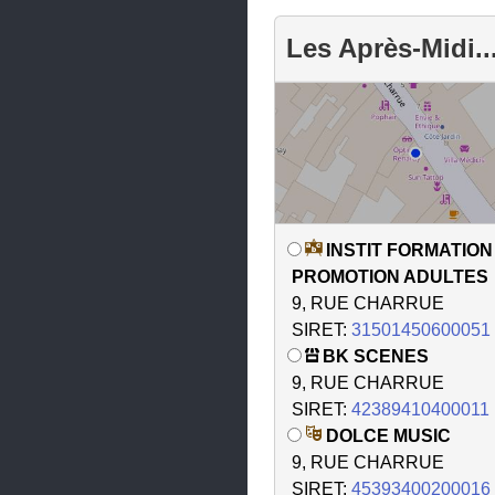
Les Après-Midi..
INSTIT FORMATION
PROMOTION ADULTES
9, RUE CHARRUE
SIRET:
31501450600051
BK SCENES
9, RUE CHARRUE
SIRET:
42389410400011
DOLCE MUSIC
9, RUE CHARRUE
SIRET:
45393400200016