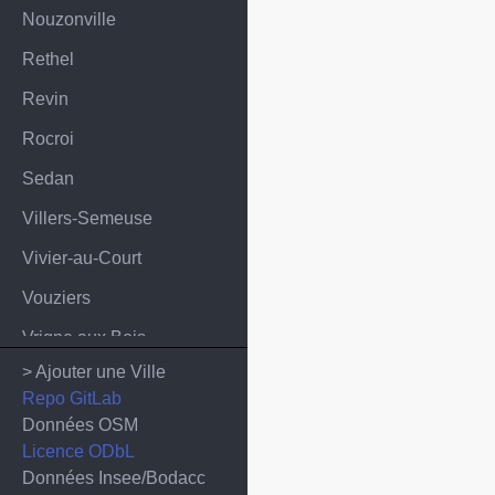
Nouzonville
Rethel
Revin
Rocroi
Sedan
Villers-Semeuse
Vivier-au-Court
Vouziers
Vrigne aux Bois
> Ajouter une Ville
Repo GitLab
Données OSM
Licence ODbL
Données Insee/Bodacc