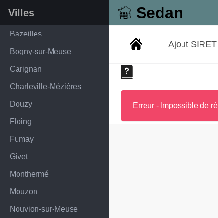
Sedan
Villes
Bazeilles
Ajout SIRET
Bogny-sur-Meuse
Carignan
Charleville-Mézières
Douzy
Erreur - Impossible de ré
Floing
Fumay
Givet
Monthermé
Mouzon
Nouvion-sur-Meuse