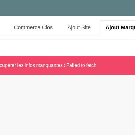
Commerce Clos
Ajout Site
Ajout Marq
cupérer les infos manquantes : Failed to fetch