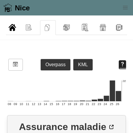
Nice
Overpass
KML
215
08
09
10
11
12
13
14
15
16
17
18
19
20
21
22
23
24
25
26
Assurance maladie