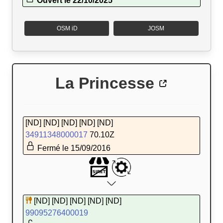
Ouvert le 22/10/2025
OSM iD
JOSM
La Princesse
[ND] [ND] [ND] [ND] [ND]
34911348000017
70.10Z
Fermé le 15/09/2016
[ND] [ND] [ND] [ND] [ND]
99095276400019