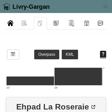
Livry-Gargan
Overpass
KML
2
23
24
Ehpad La Roseraie