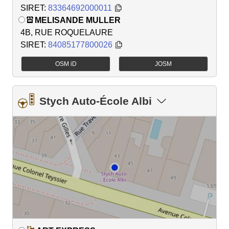
SIRET:
83364692000011
MELISANDE MULLER
4B, RUE ROQUELAURE
SIRET:
84085177800026
OSM iD
JOSM
Stych Auto-École Albi