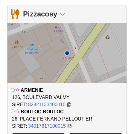
Pizzacosy
ARMENIE
126, BOULEVARD VALMY
SIRET:
82821133400010
BOULOC BOULOC
26, PLACE FERNAND PELLOUTIER
SIRET:
34017617100015