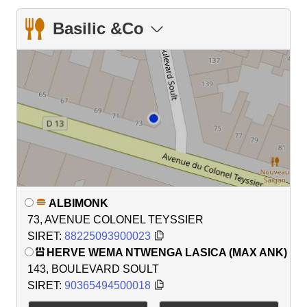
Basilic &Co
ALBIMONK
73, AVENUE COLONEL TEYSSIER
SIRET:
88225093900023
HERVE WEMA NTWENGA LASICA (MAX ANK)
143, BOULEVARD SOULT
SIRET:
90365494500018