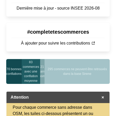
Dernière mise à jour - source INSEE 2026-08
#completetescommerces
À ajouter pour suivre les contributions
83
commerces
21
70 bonnes
295 commerces ne peuvent être retrouvés
avec une
sans
conflations
dans la base Sirene
conflation
nom
moyenne
Attention
Pour chaque commerce sans adresse dans
OSM, les tuiles ci-dessous présentent un ou