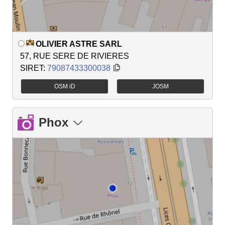
OLIVIER ASTRE SARL
57, RUE SERE DE RIVIERES
SIRET:
79087433300038
OSM iD
JOSM
Phox