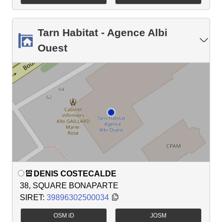
Tarn Habitat - Agence Albi
Ouest
DENIS COSTECALDE
38, SQUARE BONAPARTE
SIRET:
39896302500034
OSM iD
JOSM