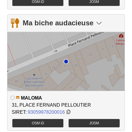
OSM iD
JOSM
Ma biche audacieuse
MALOMA
31, PLACE FERNAND PELLOUTIER
SIRET:
93059978200016
OSM iD
JOSM