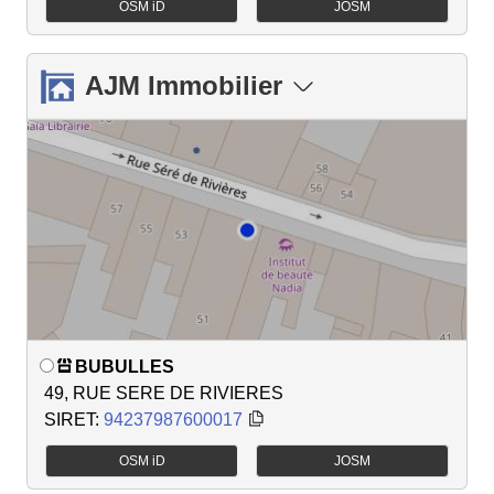
OSM iD
JOSM
AJM Immobilier
BUBULLES
49, RUE SERE DE RIVIERES
SIRET:
94237987600017
OSM iD
JOSM