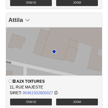
OSM iD
JOSM
Attila
A2X TOITURES
11, RUE MAJESTE
SIRET:
90461502800027
OSM iD
JOSM