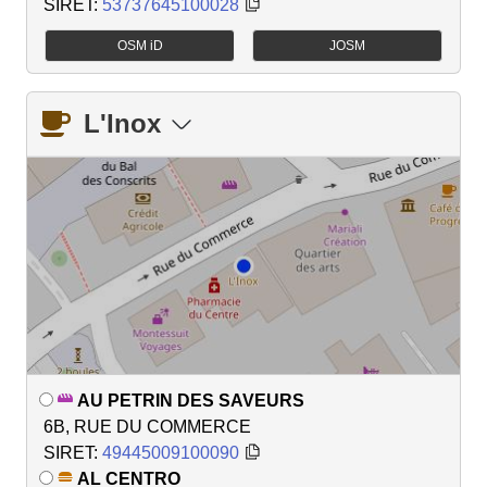
SIRET:
53737645100028
OSM iD
JOSM
L'Inox
AU PETRIN DES SAVEURS
6B, RUE DU COMMERCE
SIRET:
49445009100090
AL CENTRO