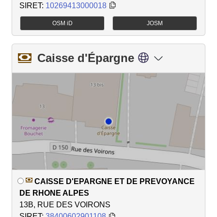
SIRET:
10269413000018
OSM iD
JOSM
Caisse d'Épargne
CAISSE D'EPARGNE ET DE PREVOYANCE
DE RHONE ALPES
13B, RUE DES VOIRONS
SIRET:
38400602901108