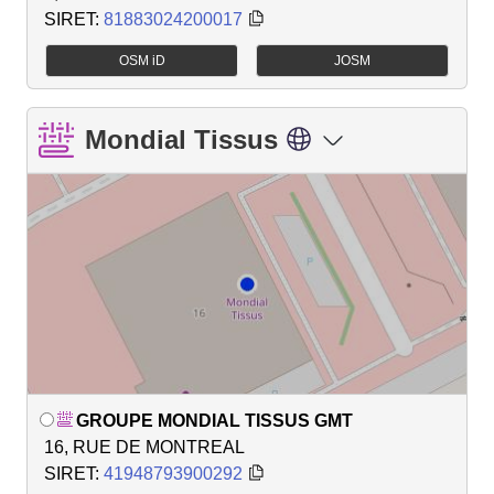
SIRET:
81883024200017
OSM iD
JOSM
Mondial Tissus
GROUPE MONDIAL TISSUS GMT
16, RUE DE MONTREAL
SIRET:
41948793900292