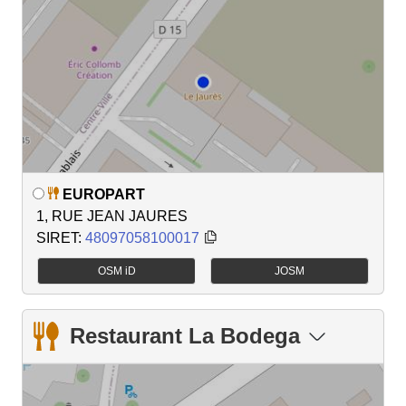
EUROPART
1, RUE JEAN JAURES
SIRET:
48097058100017
OSM iD
JOSM
Restaurant La Bodega