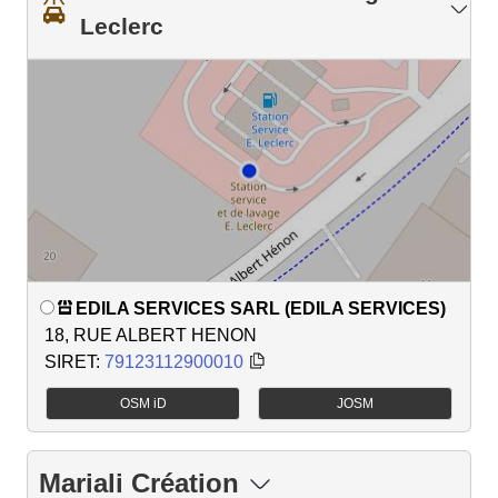
Leclerc
EDILA SERVICES SARL (EDILA SERVICES)
18, RUE ALBERT HENON
SIRET:
79123112900010
OSM iD
JOSM
Mariali Création