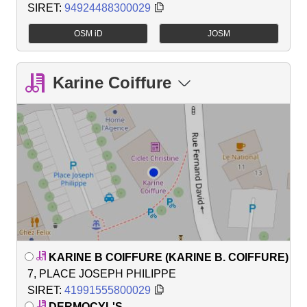
SIRET:
94924488300029
OSM iD
JOSM
Karine Coiffure
KARINE B COIFFURE (KARINE B. COIFFURE)
7, PLACE JOSEPH PHILIPPE
SIRET:
41991555800029
DERMOCYL'S