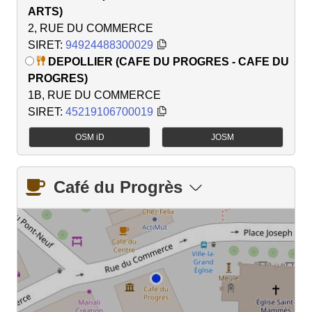
ARTS)
2, RUE DU COMMERCE
SIRET:
94924488300029
DEPOLLIER (CAFE DU PROGRES - CAFE DU
PROGRES)
1B, RUE DU COMMERCE
SIRET:
45219106700019
OSM iD
JOSM
Café du Progrès