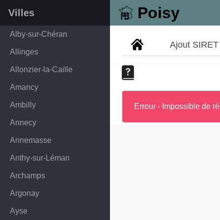
Poisy
Villes
Alby-sur-Chéran
Ajout SIRET
Allinges
Allonzier-la-Caille
Amancy
Ambilly
Erreur - Impossible de ré
Annecy
Annemasse
Anthy-sur-Léman
Archamps
Argonay
Ayse