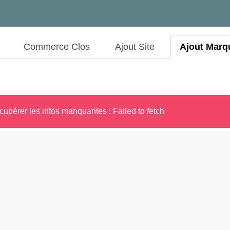
Commerce Clos
Ajout Site
Ajout Marq
cupérer les infos manquantes : Failed to fetch