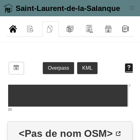
Saint-Laurent-de-la-Salanque
Overpass
KML
1
25
<Pas de nom OSM>