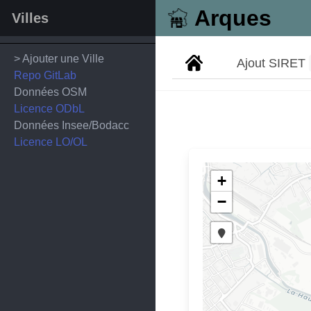
Arques
Villes
> Ajouter une Ville
Ajout SIRET
Repo GitLab
Données OSM
Licence ODbL
Données Insee/Bodacc
Licence LO/OL