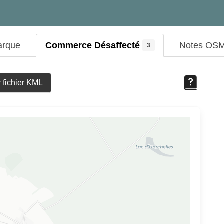
arque
Commerce Désaffecté
Notes OS
3
 fichier KML