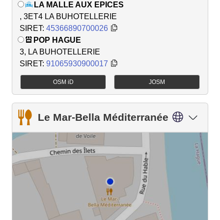
LA MALLE AUX EPICES
, 3ET4 LA BUHOTELLERIE
SIRET:
45366890700026
POP HAGUE
3, LA BUHOTELLERIE
SIRET:
91065930900017
OSM iD
JOSM
Le Mar-Bella Méditerranée