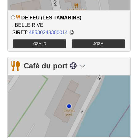
DE FEU (LES TAMARINS)
, BELLE RIVE
SIRET:
48530248300014
OSM iD
JOSM
Café du port