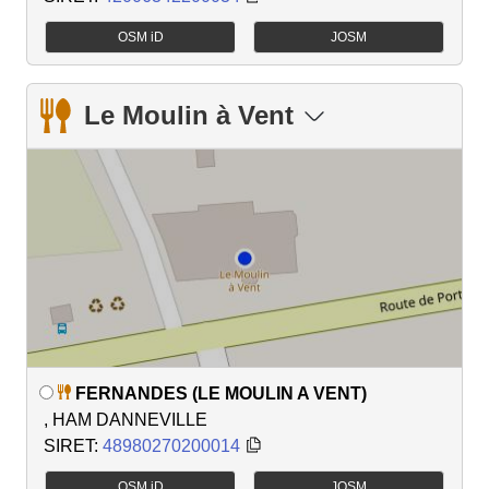
OSM iD
JOSM
Le Moulin à Vent
FERNANDES (LE MOULIN A VENT)
, HAM DANNEVILLE
SIRET:
48980270200014
OSM iD
JOSM