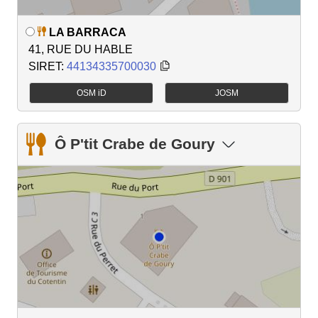
LA BARRACA
41, RUE DU HABLE
SIRET:
44134335700030
OSM iD
JOSM
Ô P'tit Crabe de Goury