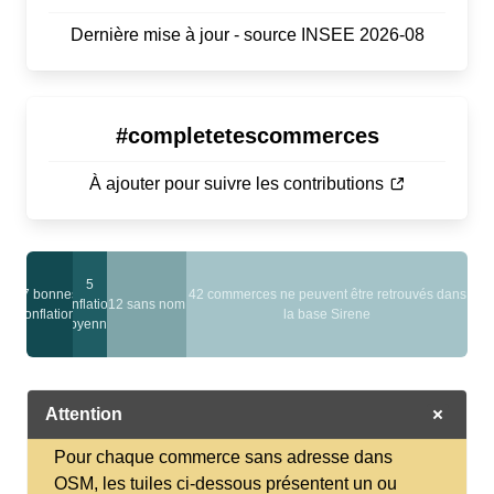
Dernière mise à jour - source INSEE 2026-08
#completetescommerces
À ajouter pour suivre les contributions
5
7 bonnes
42 commerces ne peuvent être retrouvés dans
conflations
12 sans nom
conflations
la base Sirene
moyennes
Attention
Pour chaque commerce sans adresse dans
OSM, les tuiles ci-dessous présentent un ou