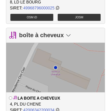
8, LD LE BOURG
SIRET:
49968796000025
OSM iD
JOSM
boîte à cheveux
LA BOITE A CHEVEUX
4, PL DU CHENE
SIRET:
42006342200034