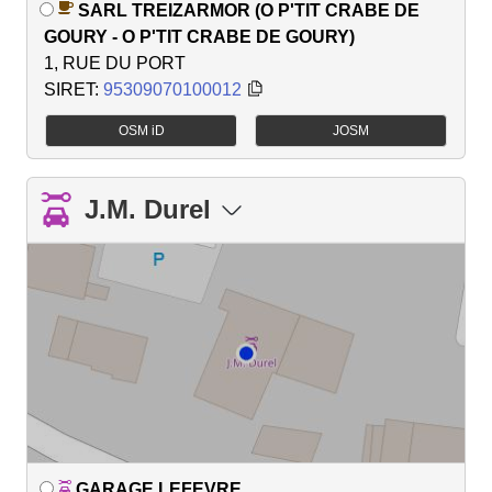
SARL TREIZARMOR (O P'TIT CRABE DE
GOURY - O P'TIT CRABE DE GOURY)
1, RUE DU PORT
SIRET:
95309070100012
OSM iD
JOSM
J.M. Durel
GARAGE LEFEVRE