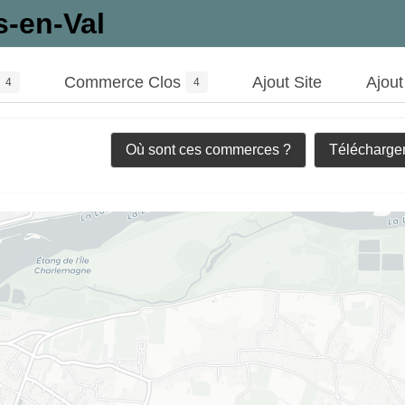
s-en-Val
Commerce Clos
Ajout Site
Ajou
4
4
Où sont ces commerces ?
Télécharger