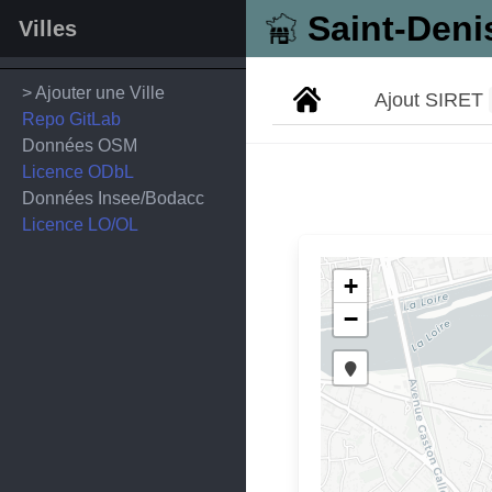
Saint-Deni
Villes
> Ajouter une Ville
Ajout SIRET
Repo GitLab
Données OSM
Licence ODbL
Données Insee/Bodacc
Licence LO/OL