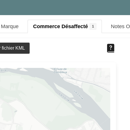
t Marque
Commerce Désaffecté
Notes 
1
 fichier KML