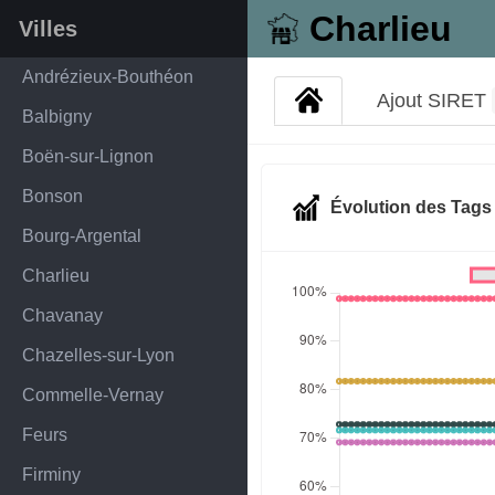
Charlieu
Villes
Andrézieux-Bouthéon
Ajout SIRET
Balbigny
Boën-sur-Lignon
Bonson
Évolution des Tag
Bourg-Argental
Charlieu
Chavanay
Chazelles-sur-Lyon
Commelle-Vernay
Feurs
Firminy