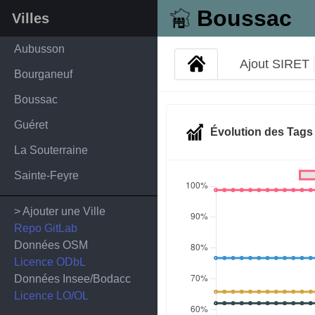
Boussac
Villes
Aubusson
Ajout SIRET
Bourganeuf
Boussac
Guéret
Évolution des Tag
La Souterraine
Sainte-Feyre
> Ajouter une Ville
Repo GitLab
Données OSM
Licence ODbL
Données Insee/Bodacc
Licence LO/OL