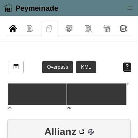
Peymeinade
Overpass
KML
2
25
26
Allianz