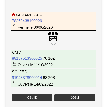
GERARD PAGE
78262438100029
Fermé le 30/06/2026
VALA
88137513300025
70.10Z
Ouvert le 11/10/2022
SCI FED
91943378900014
68.20B
Ouvert le 14/09/2022
OSM iD
JOSM