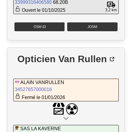
33999316406580
68.20B
Ouvert le 01/10/2025
3,2 km
OSM iD
JOSM
Opticien Van Rullen
ALAIN VANRULLEN
34527657000016
Fermé le 01/01/2026
SAS LA KAVERNE