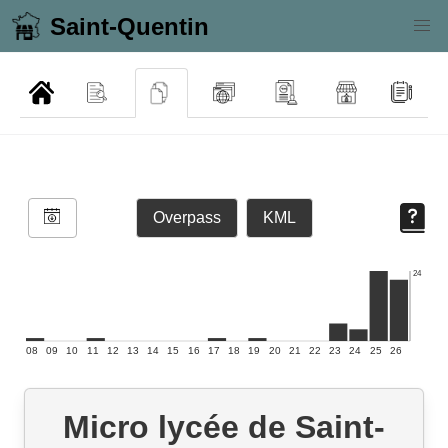
Saint-Quentin
Overpass
KML
24
08
09
10
11
12
13
14
15
16
17
18
19
20
21
22
23
24
25
26
Micro lycée de Saint-