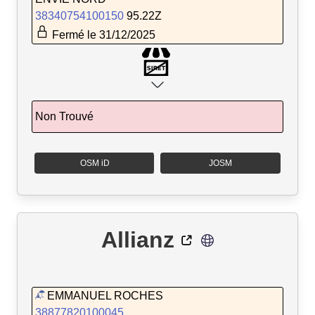
38340754100150
95.22Z
Fermé le 31/12/2025
Non Trouvé
OSM iD
JOSM
Allianz
EMMANUEL ROCHES
38877820100045