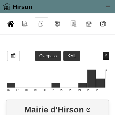
Hirson
Overpass
KML
4
16
17
18
19
20
21
22
23
24
25
26
Mairie d'Hirson