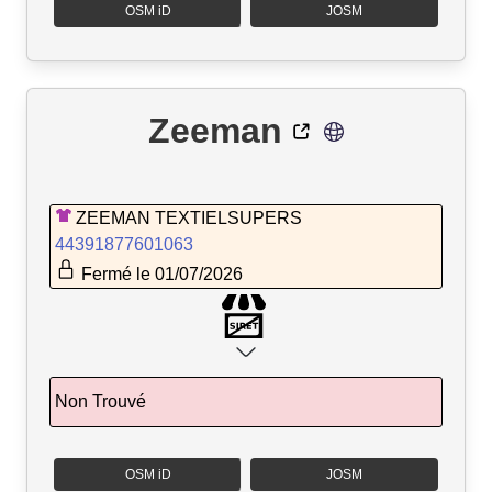
OSM iD
JOSM
Zeeman
ZEEMAN TEXTIELSUPERS
44391877601063
Fermé le 01/07/2026
Non Trouvé
OSM iD
JOSM